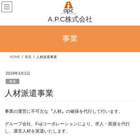
コ
ナ
ン
ビ
テ
ゲ
A.P.C株式会社
ン
ー
ツ
シ
へ
ョ
事業
ス
ン
キ
に
ッ
移
HOME
事業
人材派遣事業
プ
動
2019年3月1日
事業
人材派遣事業
事業の運営に不可欠な〝人材〟の確保を代行して行います。
グループ会社、Fujiコーポレーションにより、求人・面接を代行
し、適宜人材を派遣いたします。