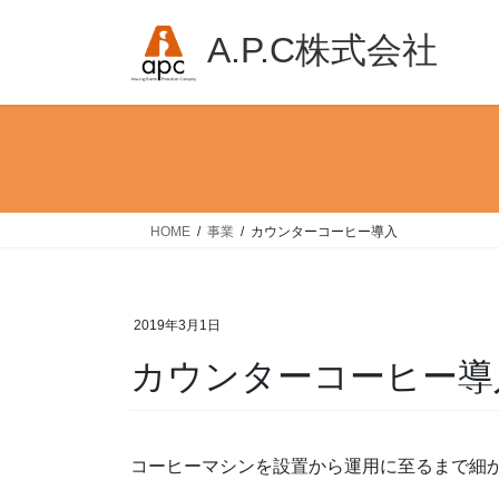
コ
ナ
ン
ビ
A.P.C株式会社
テ
ゲ
ン
ー
ツ
シ
へ
ョ
ス
ン
キ
に
ッ
移
HOME
事業
カウンターコーヒー導入
プ
動
2019年3月1日
カウンターコーヒー導
コーヒーマシンを設置から運用に至るまで細